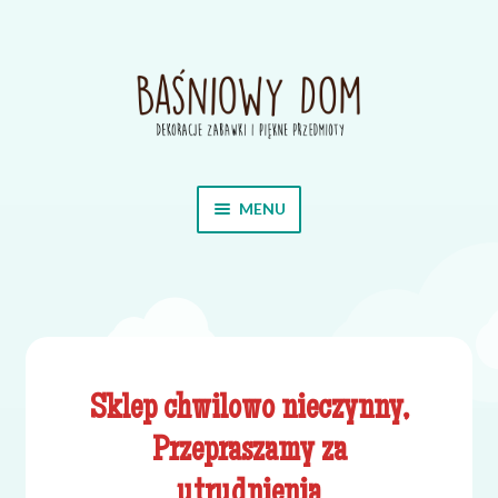
Przejdź
Przejdź
do
do
nawigacji
treści
MENU
Home
Sklep
O nas
Sklep chwilowo nieczynny,
Przepraszamy za
Blog
utrudnienia