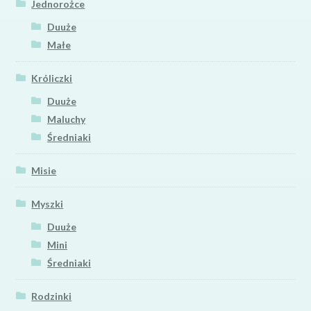
Jednorożce
Duuże
Małe
Króliczki
Duuże
Maluchy
Średniaki
Misie
Myszki
Duuże
Mini
Średniaki
Rodzinki