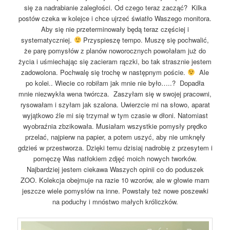
się za nadrabianie zaległości. Od czego teraz zacząć? Kilka
postów czeka w kolejce i chce ujrzeć światło Waszego monitora.
Aby się nie przeterminowały będą teraz częściej i
systematyczniej.
Przyspieszę tempo. Muszę się pochwalić,
że parę pomysłów z planów noworocznych powołałam już do
życia i uśmiechając się zacieram rączki, bo tak strasznie jestem
zadowolona. Pochwalę się trochę w następnym poście.
Ale
po kolei.. Wiecie co robiłam jak mnie nie było…..? Dopadła
mnie niezwykła wena twórcza. Zaszyłam się w swojej pracowni,
rysowałam i szyłam jak szalona. Uwierzcie mi na słowo, aparat
wyjątkowo źle mi się trzymał w tym czasie w dłoni. Natomiast
wyobraźnia zbzikowała. Musiałam wszystkie pomysły prędko
przelać, najpierw na papier, a potem uszyć, aby nie umknęły
gdzieś w przestworza. Dzięki temu dzisiaj nadrobię z przesytem i
pomęczę Was natłokiem zdjęć moich nowych tworków.
Najbardziej jestem ciekawa Waszych opinii co do poduszek
ZOO. Kolekcja obejmuje na razie 10 wzorów, ale w głowie mam
jeszcze wiele pomysłów na inne. Powstały też nowe poszewki
na poduchy i mnóstwo małych króliczków.