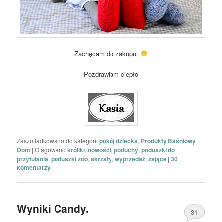
Zachęcam do zakupu.
Pozdrawiam ciepło
Zaszufladkowano do kategorii
pokój dziecka
,
Produkty Baśniowy
Dom
|
Otagowano
króliki
,
nowości
,
poduchy
,
poduszki do
przytulania
,
poduszki zoo
,
skrzaty
,
wyprzedaż
,
zające
|
30
komentarzy
Wyniki Candy.
31