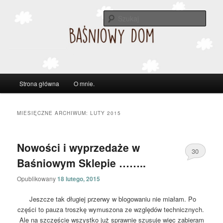
Szuka
Główne
Strona główna
O mnie.
Przeskocz
Przeskocz
menu
do
do
MIESIĘCZNE ARCHIWUM:
LUTY 2015
tekstu
widgetów
Nowości i wyprzedaże w
30
Baśniowym Sklepie ……..
Opublikowany
18 lutego, 2015
Jeszcze tak długiej przerwy w blogowaniu nie miałam. Po
części to pauza troszkę wymuszona ze względów technicznych.
Ale na szczęście wszystko już sprawnie szusuje więc zabieram