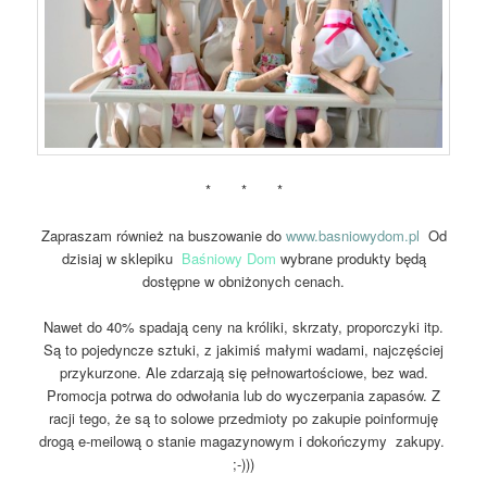
* * *
Zapraszam również na buszowanie do
www.basniowydom.pl
Od
dzisiaj w sklepiku
Baśniowy Dom
wybrane produkty będą
dostępne w obniżonych cenach.
Nawet do 40% spadają ceny na króliki, skrzaty, proporczyki itp.
Są to pojedyncze sztuki, z jakimiś małymi wadami, najczęściej
przykurzone. Ale zdarzają się pełnowartościowe, bez wad.
Promocja potrwa do odwołania lub do wyczerpania zapasów. Z
racji tego, że są to solowe przedmioty po zakupie poinformuję
drogą e-meilową o stanie magazynowym i dokończymy zakupy.
;-)))