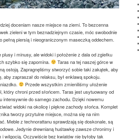
rdziej doceniam nasze miejsce na ziemi. To bezcenna
wek zieleni w tym beznadziejnym czasie, móc swobodnie
go pełną piersią i nieograniczonym maseczką oddechem.
lusy i minusy, ale widoki i położenie z dala od zgiełku
ch szybko się zapomina.
Taras na tej naszej górce w
nną ostoją. Zapragnęliśmy stworzyć sobie taki zakątek, aby
, aby zapraszał do relaksu, był enklawą spokoju.
gniazdko.
Przede wszystkim zmieniliśmy ułożenie
ol, który chroni przed słońcem. Taras jest usytuowany od
 tu intensywnie do samego zachodu. Dzięki nowemu
wiać widoki na okolicę i piękne zachody słońca. Komplet
ika tworzy przytulne miejsce, można się na nim
ć. Meble z technorattanu sprawdzają się doskonale, są
godowe. Jedynie drewnianą huśtawkę zawsze chronimy i
 wilgocią. Oczywiście bez kwiatów nie byłoby tak