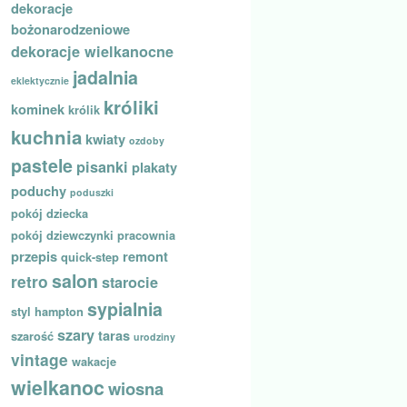
dekoracje
bożonarodzeniowe
dekoracje wielkanocne
jadalnia
eklektycznie
króliki
kominek
królik
kuchnia
kwiaty
ozdoby
pastele
pisanki
plakaty
poduchy
poduszki
pokój dziecka
pokój dziewczynki
pracownia
przepis
remont
quick-step
salon
retro
starocie
sypialnia
styl hampton
szary
taras
szarość
urodziny
vintage
wakacje
wielkanoc
wiosna