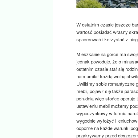
W ostatnim czasie jeszcze ba
wartość posiadać własny skra
spacerować i korzystać z nie
Mieszkanie na górce ma swoje p
jednak powoduje, że o minusa
ostatnim czasie stał się rodzi
nam umilał każdą wolną chwilę
Uwiliśmy sobie romantyczne 
mebli, pojawił się także paras
południa więc słońce operuje
ustawieniu mebli możemy podzi
wypoczynkowy w formie narożn
wygodnie wyłożyć i leniuchowa
odporne na każde warunki po
przykrywamy przed deszczem i