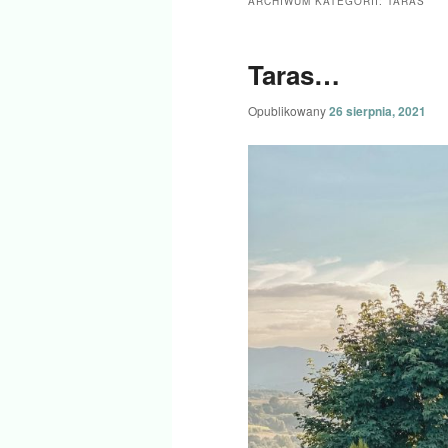
ARCHIWUM KATEGORII:
TARAS
tekstu
widgetów
Taras…
Opublikowany
26 sierpnia, 2021