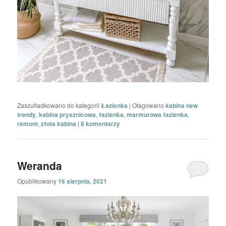
Zaszufladkowano do kategorii
Łazienka
|
Otagowano
kabina new
trendy
,
kabina prysznicowa
,
łazienka
,
marmurowa łazienka
,
remont
,
złota kabina
|
8
komentarzy
Weranda
Opublikowany
16 sierpnia, 2021