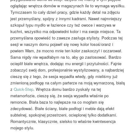
oglądając wnętrza domów w magazynach ile to wymaga wysiłku.
Tymczasem to cały dzień pracy, gdzie każdy detal na zdjęciu
jest przemyślany, spójny z innymi kadrami. Nawet najmniejszy
szkopuł typu mydło w łazience czy też owoce i warzywa w
kuchni, wszystko ma odpowiedni kolor i ma swoje miejsce. Ta
przemyślana opowieść to zawsze zasługa stylisty. Podczas tej
sesji w naszym domu pojawił się nowy kolor łosoś/oranż i
powiem Wam, że mocno mnie ten kolor zaskoczył i oczarował.
Sama nigdy nie wpadłabym na to, aby go zastosować. Bardzo
ocieplił białe wnętrza, dodając mu energii i przytulności. Fajnie
zobaczyć swój dom, profesjonalnie wystylizowany, a najbardziej
cieszę się z tego, że sesja wypadła wtedy, gdy mieliśmy już
zmienioną podłogę na całym parterze na moją wymarzoną, białą
z
Quick-Step
. Wnętrza domu bardzo zyskały na tej
metamorfozie, cieszę się, że sesja wypadła właśnie po
remoncie. Biała baza to najlepsze na co mogłam się
zdecydować. Białe ściany, białe podłogi i meble dają efekt
subtelnej, spokojnej przestrzeni, ocieplonej tylko dodatkami.
Romantycznie, klasycznie, sielsko to właśnie kwintesencja
mojego stylu.