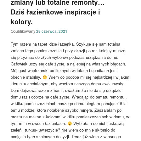
zmiany lub totalne remonty…
Dziś łazienkowe inspiracje i
kolory.
Opublikowany
28 czerwca, 2021
Tym razem na tapet idzie łazienka. Szykuje się nam totalna
zmiana tego pomieszczenia i przy okazji po raz kolejny muszę
się przyznać do złych wyborów podczas urządzania domu.
Człowiek uczy się całe życie, a najlepiej na własnych błędach.
Mój gust wnętrzarski po licznych wzlotach i upadkach jest
obecnie stabilny.
Wiem co podoba mi się najbardziej i w jakim
kierunku chciałabym, aby wnętrza naszego domu ewoluowały.
Dom dojrzewa razem z nami, uważam że nie da się urządzić
domu raz i dobrze na całe życie. Wracając do tematu remontu..
w kilku pomieszczeniach naszego domu uległam panującej 8 lat
temu modzie, która notabene szybko minęła. Zaszalałam po
prostu na maksa z kolorami w kilku pomieszczeniach w domu, w
tym m.in w dwóch łazienkach.
Wybrałam do nich jaskrawą
zieleń i turkus- uwierzycie? Nie wiem co mnie skłoniło do
podjęcia tych szalonych decyzji. Teraz już wiem z własnego