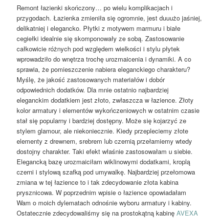
Remont łazienki skończony… po wielu komplikacjach i
przygodach. Łazienka zmieniła się ogromnie, jest duuużo jaśniej,
delikatniej i elegancko. Płytki z motywem marmuru i białe
cegiełki idealnie się skomponowały ze sobą. Zastosowanie
całkowicie różnych pod względem wielkości i stylu płytek
wprowadziło do wnętrza trochę urozmaicenia i dynamiki. A co
sprawia, że pomieszczenie nabiera eleganckiego charakteru?
Myślę, że jakość zastosowanych materiałów i dobór
odpowiednich dodatków. Dla mnie ostatnio najbardziej
eleganckim dodatkiem jest złoto, zwłaszcza w łazience. Złoty
kolor armatury i elementów wykończeniowych w ostatnim czasie
stał się popularny i bardziej dostępny. Może się kojarzyć ze
stylem glamour, ale niekoniecznie. Kiedy przepleciemy złote
elementy z drewnem, srebrem lub czernią przełamiemy wtedy
dostojny charakter. Taki efekt właśnie zastosowałam u siebie.
Elegancką bazę urozmaiciłam wiklinowymi dodatkami, kroplą
czerni i stylową szafką pod umywalkę. Najbardziej przełomowa
zmiana w tej łazience to i tak zdecydowanie złota kabina
prysznicowa. W poprzednim wpisie o łazience opowiadałam
Wam o moich dylematach odnośnie wyboru armatury i kabiny.
Ostatecznie zdecydowaliśmy się na prostokątną kabinę
AVEXA