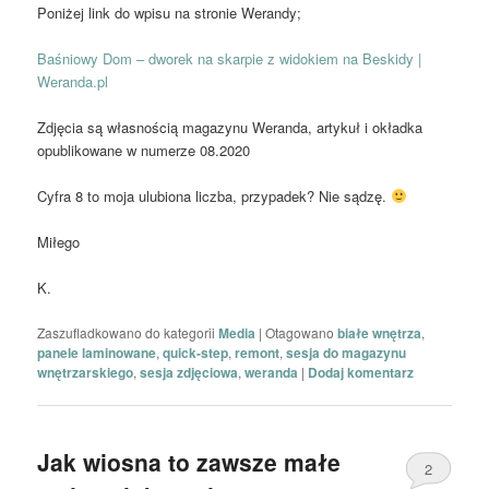
Poniżej link do wpisu na stronie Werandy;
Baśniowy Dom – dworek na skarpie z widokiem na Beskidy |
Weranda.pl
Zdjęcia są własnością magazynu Weranda, artykuł i okładka
opublikowane w numerze 08.2020
Cyfra 8 to moja ulubiona liczba, przypadek? Nie sądzę.
Miłego
K.
Zaszufladkowano do kategorii
Media
|
Otagowano
białe wnętrza
,
panele laminowane
,
quick-step
,
remont
,
sesja do magazynu
wnętrzarskiego
,
sesja zdjęciowa
,
weranda
|
Dodaj komentarz
Jak wiosna to zawsze małe
2