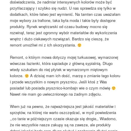
doświadczenia, że nadmiar intensywnych kolorów może być
przytłaczający i szybko się nudzi. U nas sprawdza się tylko w
dodatkach, które łatwo jest wymienić. Na tamten czas uważałam
moje wybory za trafione, taka była moda i takie były dostępne
produkty. Rynek wnętrzarski od czasu budowy mocno się
rozwinął, teraz jest ogromny wybór materiałów do wykończenia
wnętrz i dużo ciekawych rozwiązań. Bardzo się cieszę, że
remont umożliwi mi z ich skorzystania.
Remont, o którym mowa dotyczy mojej turkusowej, wymarzonej
wówczas łazienki, która sąsiaduje z główną sypialnią. Długo
wtedy szukałam do niej płytek w wymarzonym miętowym
kolorze.
A dzisiaj mam ich dość, marzę o zmianie tego koloru
i przede wszystkim o nowym prysznicu. Jeśli ktoś z Was
posiadał lub posiada prysznico-kombajn wie o czym mówię
Nawet nie mam go uwiecznionego na żadnym zdjęciu.
Wiem już na pewno, że najważniejsza jest jakość materiałów i
sprzętów, na której nie warto oszczędzać, w myśl powiedzenia
,,co tanie w późniejszym czasie okazuje się drogie,, Wiadomo,
że nie wszystkie nasze zakupy są na zawsze, ale produkty
dobrej jakości będę nam długo służyć i zachowają dłużej swoją