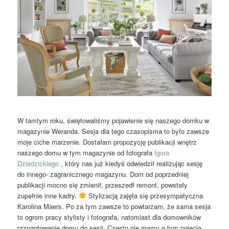
W tamtym roku, świętowaliśmy pojawienie się naszego domku w
magazynie Weranda. Sesja dla tego czasopisma to było zawsze
moje ciche marzenie. Dostałam propozycję publikacji wnętrz
naszego domu w tym magazynie od fotografa
Igora
Dziedzickiego
, który nas już kiedyś odwiedził realizując sesję
do innego- zagranicznego magazynu. Dom od poprzedniej
publikacji mocno się zmienił, przeszedł remont, powstały
zupełnie inne kadry.
Stylizacją zajęła się przesympatyczna
Karolina Maers. Po za tym zawsze to powtarzam, że sama sesja
to ogrom pracy stylisty i fotografa, natomiast dla domowników
przygotowanie domu do sesji. Często nie mamy o tym pojęcia