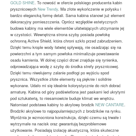
GOLD SHINE
. To nowość w ofercie polskiego producenta kabin
prysznicowych
New Trendy
. Ma złote wykończenie w połysku i
bardzo elegancką formę detali. Sama kabina stanowi już element
dekoracyjny pomieszczenia. Oprócz względów estetycznych
budowa kabiny ma wiele elementów ułatwiających utrzymanie jej
w czystości. Wewnętrzna strona szyby posiada powłokę
ochronną Active Shield, która chroni szkło przed zabrudzeniem.
Dzięki temu krople wody łatwiej spływają, nie osadzając się na
powierzchni a tym samym powłoka minimalizuje powstawanie
osadu kamienia. W dolnej części drzwi znajduje się rynienka,
odprowadzająca wodę z szyby do środka strefy prysznicowej.
Dzięki temu niwelujemy zalanie podłogi po wyjściu spod
prysznica. Wszystkie złote elementy są pięknie i solidnie
wykonane. Udało mi się idealnie kolorystycznie do nich dobrać
armaturę. Kabina od góry podświetlona jest paskami led ukrytymi
pod sztukaterią, to niesamowicie buduje klimat we wnętrzu.
Natomiast podstawa kabiny to akrylowy brodzik
NEW CANTARE
.
Brodziki akrylowe to najpopularniejszych z brodzików na rynku.
Wyróżnia je wzmocniona konstrukcja, dzięki czemu są trwałe i
wytrzymałe na nacisk oraz gwarantują bezproblemowe
użytkowanie. Posiadają izolację akustyczną, która skuteczne