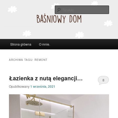
Szuka
Główne
Strona główna
O mnie.
Przeskocz
Przeskocz
menu
do
do
ARCHIWA TAGU:
REMONT
tekstu
widgetów
Łazienka z nutą elegancji…
8
Opublikowany
1 września, 2021