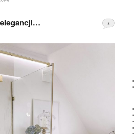
ICOWA
 elegancji…
8