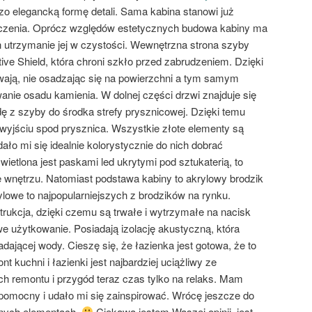
o elegancką formę detali. Sama kabina stanowi już
czenia. Oprócz względów estetycznych budowa kabiny ma
 utrzymanie jej w czystości. Wewnętrzna strona szyby
ve Shield, która chroni szkło przed zabrudzeniem. Dzięki
wają, nie osadzając się na powierzchni a tym samym
nie osadu kamienia. W dolnej części drzwi znajduje się
ę z szyby do środka strefy prysznicowej. Dzięki temu
 wyjściu spod prysznica. Wszystkie złote elementy są
dało mi się idealnie kolorystycznie do nich dobrać
ietlona jest paskami led ukrytymi pod sztukaterią, to
 wnętrzu. Natomiast podstawa kabiny to akrylowy brodzik
rylowe to najpopularniejszych z brodzików na rynku.
rukcja, dzięki czemu są trwałe i wytrzymałe na nacisk
 użytkowanie. Posiadają izolację akustyczną, która
ającej wody. Cieszę się, że łazienka jest gotowa, że to
t kuchni i łazienki jest najbardziej uciążliwy ze
ch remontu i przygód teraz czas tylko na relaks. Mam
 pomocny i udało mi się zainspirować. Wrócę jeszcze do
nnych elementach.
Ciekawa jestem Waszej opinii, jest