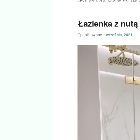
ARCHIWA TAGU:
KABINA PRYSZN
tekstu
widgetów
Łazienka z nutą
Opublikowany
1 września, 2021