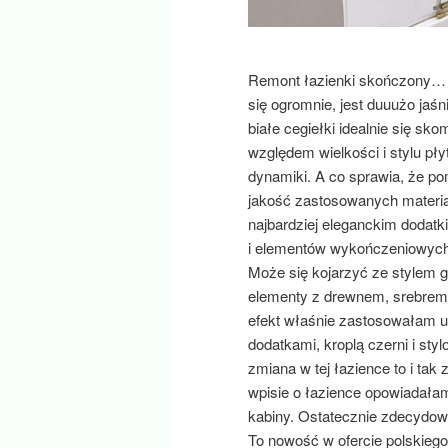
Remont łazienki skończony… p
się ogromnie, jest duuużo jaśn
białe cegiełki idealnie się s
względem wielkości i stylu pł
dynamiki. A co sprawia, że po
jakość zastosowanych materia
najbardziej eleganckim dodatk
i elementów wykończeniowych w
Może się kojarzyć ze stylem g
elementy z drewnem, srebrem 
efekt właśnie zastosowałam u
dodatkami, kroplą czerni i st
zmiana w tej łazience to i ta
wpisie o łazience opowiadała
kabiny. Ostatecznie zdecydow
To nowość w ofercie polskieg