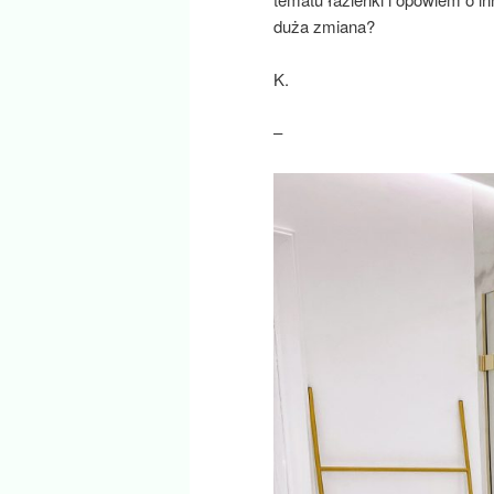
duża zmiana?
K.
–