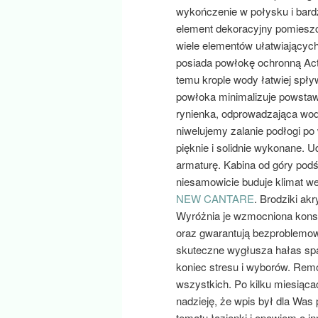
wykończenie w połysku i bardz
element dekoracyjny pomiesz
wiele elementów ułatwiających
posiada powłokę ochronną Acti
temu krople wody łatwiej spły
powłoka minimalizuje powstawa
rynienka, odprowadzająca wod
niwelujemy zalanie podłogi po
pięknie i solidnie wykonane. U
armaturę. Kabina od góry podśw
niesamowicie buduje klimat we
NEW CANTARE
. Brodziki ak
Wyróżnia je wzmocniona konst
oraz gwarantują bezproblemowe
skuteczne wygłusza hałas spad
koniec stresu i wyborów. Remon
wszystkich. Po kilku miesiąca
nadzieję, że wpis był dla Was
tematu łazienki i opowiem o i