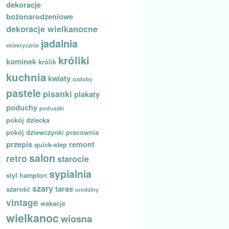
dekoracje
bożonarodzeniowe
dekoracje wielkanocne
jadalnia
eklektycznie
króliki
kominek
królik
kuchnia
kwiaty
ozdoby
pastele
pisanki
plakaty
poduchy
poduszki
pokój dziecka
pokój dziewczynki
pracownia
przepis
remont
quick-step
salon
retro
starocie
sypialnia
styl hampton
szary
taras
szarość
urodziny
vintage
wakacje
wielkanoc
wiosna