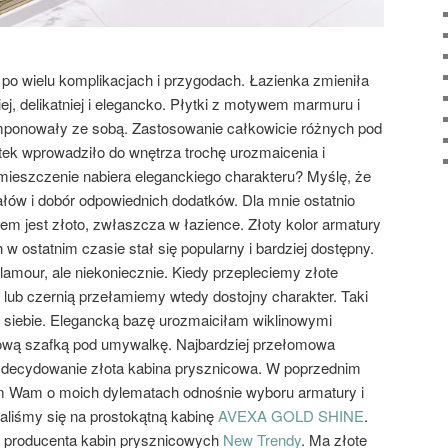
o wielu komplikacjach i przygodach. Łazienka zmieniła
iej, delikatniej i elegancko. Płytki z motywem marmuru i
komponowały ze sobą. Zastosowanie całkowicie różnych pod
ytek wprowadziło do wnętrza trochę urozmaicenia i
mieszczenie nabiera eleganckiego charakteru? Myślę, że
łów i dobór odpowiednich dodatków. Dla mnie ostatnio
iem jest złoto, zwłaszcza w łazience. Złoty kolor armatury
 ostatnim czasie stał się popularny i bardziej dostępny.
lamour, ale niekoniecznie. Kiedy przepleciemy złote
lub czernią przełamiemy wtedy dostojny charakter. Taki
 siebie. Elegancką bazę urozmaiciłam wiklinowymi
ylową szafką pod umywalkę. Najbardziej przełomowa
k zdecydowanie złota kabina prysznicowa. W poprzednim
m Wam o moich dylematach odnośnie wyboru armatury i
aliśmy się na prostokątną kabinę
AVEXA GOLD SHINE
.
o producenta kabin prysznicowych
New Trendy
. Ma złote