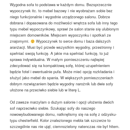
Wygodna sofa to podstawa w każdym domu. Bezsprzecznie
wypoczynek itc. to mebel bazowy i nie wyobrażam sobie bez
niego funkcjonalnie i wygodnie urządzonego salonu. Dobrze
dobrana i dopasowana do możliwości wnętrza sofa lub inny tego
typu mebel wypoczynkowy, sprawi że salon stanie się ulubionym
miejscem domowników. Miejscem wypoczynku i spotkań ze
znajomymi.
Wypoczynek to serce domu i baza dalszych
aranżacji. Musi być przede wszystkim wygodny, przestronny i
spełniać swoją funkcję. A jakie ma spełniać funkcję, to już
sprawa indywidualna. W małym pomieszczeniu najlepiej
zdecydować się na kompaktową sofę, której uzupełnieniem
będzie fotel i ewentualnie pufa. Może mieć opcję rozkładania i
służyć jako mebel do spania. W większych pomieszczeniach
dobrym rozwiązaniem będzie wygodny narożnik lub dwie sofy
ułożone na przeciwko siebie lub w literę L.
Od zawsze marzyłam o dużym salonie i opcji ułożenia dwóch
sof naprzeciwko siebie. Szukając sofy do naszego
nowowybudowanego domu, natknęlismy się na sofę z odzysku-
typu chesterfield. Kolor znalezionego mebla tak szczerze to
szczególnie nas nie ujął, ciemnozielony natenczas nie był hitem.