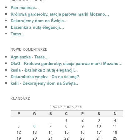
NAJNOWSZE WPISY
Pan materac…
Królowa garderoby, stacja parowa marki Mozano…
Dekorujemy dom na Święta..
Łazienka z nutą elegancji…
Taras…
NOWE KOMENTARZE
Agnieszka
-
Taras…
OlaG
-
Królowa garderoby, stacja parowa marki Mozano…
kasia
-
Łazienka z nutą elegancji…
Dekoratorka wnętrz
-
Co na ścianę?
kelil
-
Dekorujemy dom na Święta..
KLANDARZ
PAŹDZIERNIK 2020
P
W
Ś
C
P
S
N
1
2
3
4
5
6
7
8
9
10
11
12
13
14
15
16
17
18
19
20
21
22
23
24
25