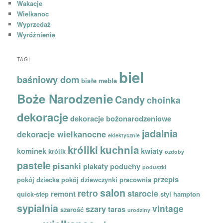
Wakacje
Wielkanoc
Wyprzedaż
Wyróżnienie
TAGI
biel
baśniowy dom
białe meble
Boże Narodzenie
Candy
choinka
dekoracje
dekoracje bożonarodzeniowe
jadalnia
dekoracje wielkanocne
eklektycznie
króliki
kuchnia
kominek
kwiaty
królik
ozdoby
pastele
pisanki
plakaty
poduchy
poduszki
przepis
pokój dziecka
pokój dziewczynki
pracownia
salon
retro
starocie
remont
quick-step
styl hampton
sypialnia
vintage
szary
taras
szarość
urodziny