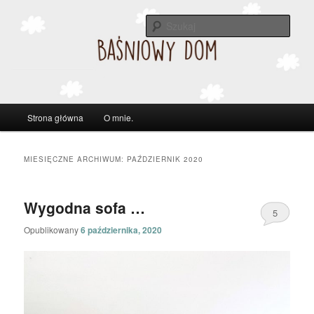
Szuka
Główne
Strona główna
O mnie.
Przeskocz
Przeskocz
menu
do
do
MIESIĘCZNE ARCHIWUM:
PAŹDZIERNIK 2020
tekstu
widgetów
Wygodna sofa …
5
Opublikowany
6 października, 2020