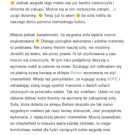
Jednak wygoda tego mebla nas już bardzo zaskoczyła i
skłoniła do zakupu. Można się w nim rozkosznie zatopić….i
uciąć drzemkę.
Teraz już to wiem
bo sofa trafiła do
naszego domu pomimo niemodnego koloru.
Miejcie jednak świadomość, że wygodna sofa będzie mocno
exploatowana
Dlatego porządne wykonanie i solidne materiały
to podstawa. Nie znamy historii naszej sofy, nie możemy
określić jej wieku, ale przez prawie 10 lat użytkowania u nas-
mocno się zniszczyła. W tym roku podjęliśmy decyzję o
wymianie mebli w salonie na nowe. Szukając sof natknęłam się
na piekną szarą kanapę w sklepie
Beliani
wzorowaną na styl
chesterfield. Wtedy też pomyśłałam, że kupując szarą
SOFĘ
i
odnawiając starą mogę spełnić marzenie o dwóch sofach
ułożonych na przeciwko siebie. Tak też zrobiłam. Udało mi się
idelanie dobrać kolor tkaniny na wymianę do zakupionej sofy.
Sofa, która dotarła ze sklepu Beliani okazała sie tak samo
wygodnym meblem jak nasz leciwy staruszek. Jest przepięknie
wykonana, z najwyższej jakości materiałów. Muszę powiedzieć,
że chesterfield to klasyka warta każdej złotówki, to mega
komfortowy mebel dla ludzi ceniących sobie wygodę oraz