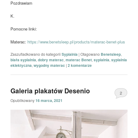
Pozdrawiam
K.
Pomocne linki:
Materac:
https://www.benetsleep.pl/products/materac-benet-plus
Zaszufladkowano do kategorii
Sypialnia
|
Otagowano
Benetsleep
,
biała sypialnia
,
dobry materac
,
materac Benet
,
sypialnia
,
sypialnia
eklektyczna
,
wygodny materac
|
2
komentarze
Galeria plakatów Desenio
2
Opublikowany
16 marca, 2021