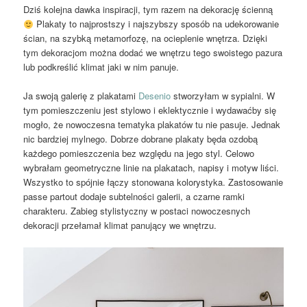
Dziś kolejna dawka inspiracji, tym razem na dekorację ścienną
Plakaty to najprostszy i najszybszy sposób na udekorowanie
ścian, na szybką metamorfozę, na ocieplenie wnętrza. Dzięki
tym dekoracjom można dodać we wnętrzu tego swoistego pazura
lub podkreślić klimat jaki w nim panuje.
Ja swoją galerię z plakatami
Desenio
stworzyłam w sypialni. W
tym pomieszczeniu jest stylowo i eklektycznie i wydawaćby się
mogło, że nowoczesna tematyka plakatów tu nie pasuje. Jednak
nic bardziej mylnego. Dobrze dobrane plakaty będa ozdobą
każdego pomieszczenia bez względu na jego styl. Celowo
wybrałam geometryczne linie na plakatach, napisy i motyw liści.
Wszystko to spójnie łączy stonowana kolorystyka. Zastosowanie
passe partout dodaje subtelności galerii, a czarne ramki
charakteru. Zabieg stylistyczny w postaci nowoczesnych
dekoracji przełamał klimat panujący we wnętrzu.