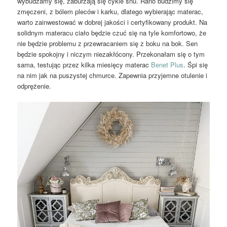
wybudzamy się, zaburzają się cykle snu. Rano budzimy się
zmęczeni, z bólem pleców i karku, dlatego wybierając materac,
warto zainwestować w dobrej jakości i certyfikowany produkt. Na
solidnym materacu ciało będzie czuć się na tyle komfortowo, że
nie będzie problemu z przewracaniem się z boku na bok. Sen
będzie spokojny i niczym niezakłócony. Przekonałam się o tym
sama, testując przez kilka miesięcy materac
Benet Plus
. Śpi się
na nim jak na puszystej chmurce. Zapewnia przyjemne otulenie i
odprężenie.