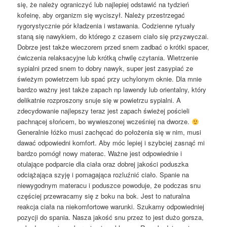
się, że należy ograniczyć lub najlepiej odstawić na tydzień
kofeinę, aby organizm się wyciszył. Należy przestrzegać
rygorystycznie pór kładzenia i wstawania. Codzienne rytuały
staną się nawykiem, do którego z czasem ciało się przyzwyczai.
Dobrze jest także wieczorem przed snem zadbać o krótki spacer,
ćwiczenia relaksacyjne lub krótką chwilę czytania. Wietrzenie
sypialni przed snem to dobry nawyk, super jest zasypiać ze
świeżym powietrzem lub spać przy uchylonym oknie. Dla mnie
bardzo ważny jest także zapach np lawendy lub orientalny, który
delikatnie rozproszony snuje się w powietrzu sypialni. A
zdecydowanie najlepszy teraz jest zapach świeżej pościeli
pachnącej słońcem, bo wywieszonej wcześniej na dworze.
Generalnie łóżko musi zachęcać do położenia się w nim, musi
dawać odpowiedni komfort. Aby móc lepiej i szybciej zasnąć mi
bardzo pomógł nowy materac. Ważne jest odpowiednie i
otulające podparcie dla ciała oraz dobrej jakości poduszka
odciążająca szyję i pomagająca rozluźnić ciało. Spanie na
niewygodnym materacu i poduszce powoduje, że podczas snu
częściej przewracamy się z boku na bok. Jest to naturalna
reakcja ciała na niekomfortowe warunki. Szukamy odpowiedniej
pozycji do spania. Nasza jakość snu przez to jest dużo gorsza,