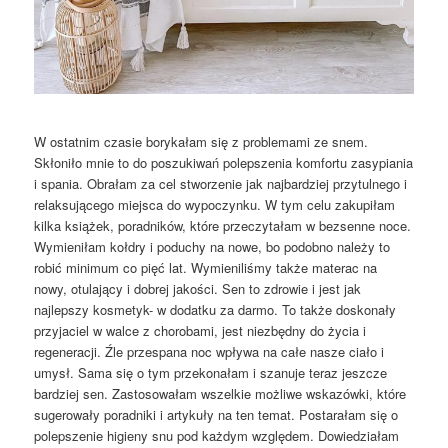
W ostatnim czasie borykałam się z problemami ze snem.
Skłoniło mnie to do poszukiwań polepszenia komfortu zasypiania
i spania. Obrałam za cel stworzenie jak najbardziej przytulnego i
relaksującego miejsca do wypoczynku. W tym celu zakupiłam
kilka książek, poradników, które przeczytałam w bezsenne noce.
Wymieniłam kołdry i poduchy na nowe, bo podobno należy to
robić minimum co pięć lat. Wymieniliśmy także materac na
nowy, otulający i dobrej jakości. Sen to zdrowie i jest jak
najlepszy kosmetyk- w dodatku za darmo. To także doskonały
przyjaciel w walce z chorobami, jest niezbędny do życia i
regeneracji. Źle przespana noc wpływa na całe nasze ciało i
umysł. Sama się o tym przekonałam i szanuje teraz jeszcze
bardziej sen. Zastosowałam wszelkie możliwe wskazówki, które
sugerowały poradniki i artykuły na ten temat. Postarałam się o
polepszenie higieny snu pod każdym względem. Dowiedziałam