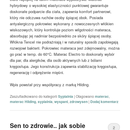
hybrydowy o wysokiej elastyczności punktowej gwarantuje
doskonałe podparcie dla ciała, zapewnia komfort partnerowi,
który nie odczuwa ruchów osoby śpiącej obok. Posiada
antyalergiczny pokrowiec wykonany z nowoczesnych włókien
wiskozowych, który kontroluje poziom wilgotności materaca,
absorbując jej nadmiar bezpośrednio ze skóry śpiącej osoby.
Włókna Tencel nie podrażniają i w naturalny sposób zapobiegają
rozwojowi bakterii. Pokrowiec materaca jest zdejmowalny, można
go prać w temp. do 60°C. Materac Electro to doskonały wybór
dla par, dla alergików, dla osób aktywnych lub z bólami
kręgosłupa. Jego konstrukcja zapewnia stabilizację kręgosłupa,
regenerację i odprężenie mięśni.
Wpis powstał przy współpracy z marką Hilding.
Zaszufladkowano do kategorii
Sypialnia
|
Otagowano
materac
,
materac Hilding
,
sypialnia
,
wyspani
,
zdrowysen
|
Dodaj komentarz
Sen to zdrowie.. jak sobie
2