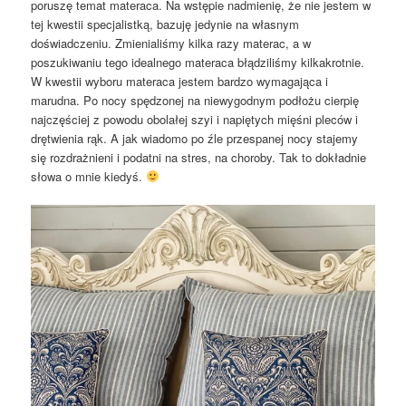
poruszę temat materaca. Na wstępie nadmienię, że nie jestem w
tej kwestii specjalistką, bazuję jedynie na własnym
doświadczeniu. Zmienialiśmy kilka razy materac, a w
poszukiwaniu tego idealnego materaca błądziliśmy kilkakrotnie.
W kwestii wyboru materaca jestem bardzo wymagająca i
marudna. Po nocy spędzonej na niewygodnym podłożu cierpię
najczęściej z powodu obolałej szyi i napiętych mięśni pleców i
drętwienia rąk. A jak wiadomo po źle przespanej nocy stajemy
się rozdrażnieni i podatni na stres, na choroby. Tak to dokładnie
słowa o mnie kiedyś.