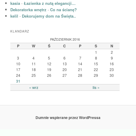
kasia
-
Łazienka z nutą elegancji…
Dekoratorka wnętrz
-
Co na ścianę?
kelil
-
Dekorujemy dom na Święta..
KLANDARZ
PAŹDZIERNIK 2016
P
W
Ś
C
P
S
N
1
2
3
4
5
6
7
8
9
10
11
12
13
14
15
16
17
18
19
20
21
22
23
24
25
26
27
28
29
30
31
« wrz
lis »
Dumnie wspierane przez WordPressa