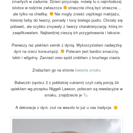
zmarłych w zadumie. Dzieci przyznaje, mówię tu o najmłodszej
istotce w rodzinie zwłaszcza
strasznie chcą być straszne…
ale tylko na chwilkę.
Nie mogły znieść ciężkiego makijażu,
kleistej farby do twarzy, pomady i tony białego pudru. Chciały się
pobawić, ale szybko zmywały z twarzy charakteryzację, którą im
zaaplikowałam. Najbardziej cieszą ich przygotowania i łakocie.
Pierwszy raz piekłam sernik z dynią. Wykorzystałam nadwyżkę
dyni na rzecz konsumpcji.
Polecam jest bardzo smaczny,
lekki i wilgotny. Zamiast oreo spód zrobiłam z kruchego ciasta.
Znalazłam go na stronie
kwestia smaku
Babeczki (oprócz 2 z pobliskiej cukierni) czyli całą porcję 24
upiekłam wg przepisu Niggeli Lawson, polecam są rewelacyjne w
smaku, znajdziecie je
Tu
.
A dekoracje z dyni, ciut na wesoło to już u nas tradycja.