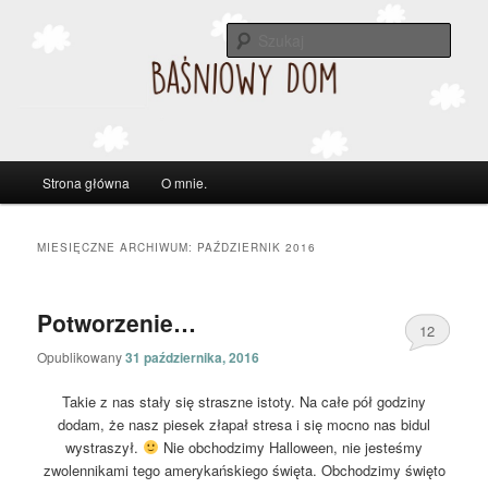
Szuka
Główne
Strona główna
O mnie.
Przeskocz
Przeskocz
menu
do
do
MIESIĘCZNE ARCHIWUM:
PAŹDZIERNIK 2016
tekstu
widgetów
Potworzenie…
12
Opublikowany
31 października, 2016
Takie z nas stały się straszne istoty. Na całe pół godziny
dodam, że nasz piesek złapał stresa i się mocno nas bidul
wystraszył.
Nie obchodzimy Halloween, nie jesteśmy
zwolennikami tego amerykańskiego święta. Obchodzimy święto