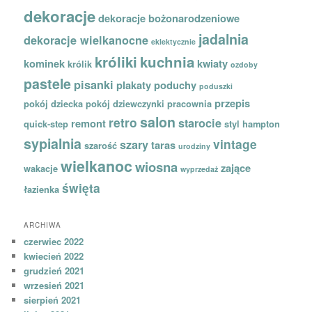
dekoracje
dekoracje bożonarodzeniowe
jadalnia
dekoracje wielkanocne
eklektycznie
króliki
kuchnia
kominek
kwiaty
królik
ozdoby
pastele
pisanki
plakaty
poduchy
poduszki
przepis
pokój dziecka
pokój dziewczynki
pracownia
salon
retro
starocie
remont
quick-step
styl hampton
sypialnia
vintage
szary
taras
szarość
urodziny
wielkanoc
wiosna
zające
wakacje
wyprzedaż
święta
łazienka
ARCHIWA
czerwiec 2022
kwiecień 2022
grudzień 2021
wrzesień 2021
sierpień 2021