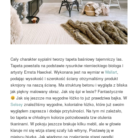
Cały charakter sypialni tworzy tapeta baśniowy tajemniczy las.
Tapeta powstała na podstawie rysunków niemieckiego biologa i
artysty Ernsta Haeckel. Wykonana jest na wymiar w
Wallart
,
podając wysokość i szerokość ściany otrzymaliśmy produkt
skrojony na naszą ścianę. Ma strukturę betonu i wygląda z bliska
jak piękny malowany obraz. Jak się śpi w lesie? Fantastycznie
Jak się jeszcze ma wygodne łóżko to już prawdziwa bajka. W
Selsey
znaleźliśmy wygodne, kolonialne łóżko, które już swoim
wyglądem zaprasza i dodaje przytulności. Na tym mi zależało,
bo tapeta w chłodnym kolorze potrzebowała tzw otulenia
tkaninami. W pokoju jeszcze brakuje kilku mebli, ale w głowie
klaruje mi się wizja starej szafy lub witryny, Postawię ją w
miejscu biurka. Jak wiadomo na znalezienie starej perełki