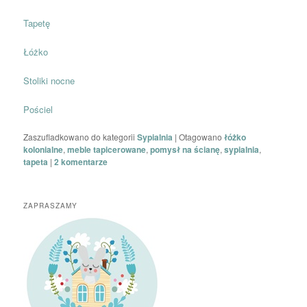
Tapetę
Łóżko
Stoliki nocne
Pościel
Zaszufladkowano do kategorii
Sypialnia
|
Otagowano
łóżko
kolonialne
,
meble tapicerowane
,
pomysł na ścianę
,
sypialnia
,
tapeta
|
2
komentarze
ZAPRASZAMY