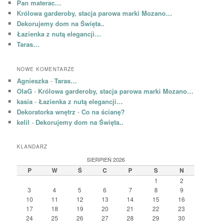
Pan materac…
Królowa garderoby, stacja parowa marki Mozano…
Dekorujemy dom na Święta..
Łazienka z nutą elegancji…
Taras…
NOWE KOMENTARZE
Agnieszka
-
Taras…
OlaG
-
Królowa garderoby, stacja parowa marki Mozano…
kasia
-
Łazienka z nutą elegancji…
Dekoratorka wnętrz
-
Co na ścianę?
kelil
-
Dekorujemy dom na Święta..
KLANDARZ
SIERPIEŃ 2026
P
W
Ś
C
P
S
N
1
2
3
4
5
6
7
8
9
10
11
12
13
14
15
16
17
18
19
20
21
22
23
24
25
26
27
28
29
30