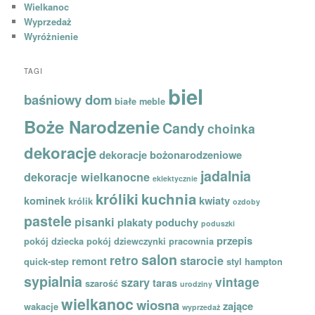
Wielkanoc
Wyprzedaż
Wyróżnienie
TAGI
biel
baśniowy dom
białe meble
Boże Narodzenie
Candy
choinka
dekoracje
dekoracje bożonarodzeniowe
jadalnia
dekoracje wielkanocne
eklektycznie
króliki
kuchnia
kominek
kwiaty
królik
ozdoby
pastele
pisanki
plakaty
poduchy
poduszki
przepis
pokój dziecka
pokój dziewczynki
pracownia
salon
retro
starocie
remont
quick-step
styl hampton
sypialnia
vintage
szary
taras
szarość
urodziny
wielkanoc
wiosna
zające
wakacje
wyprzedaż