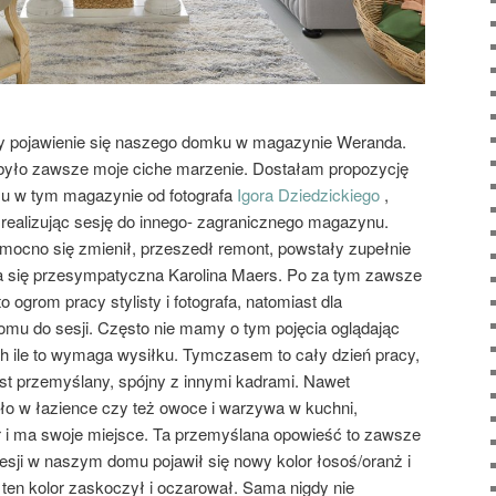
y pojawienie się naszego domku w magazynie Weranda.
 było zawsze moje ciche marzenie. Dostałam propozycję
mu w tym magazynie od fotografa
Igora Dziedzickiego
,
ł realizując sesję do innego- zagranicznego magazynu.
 mocno się zmienił, przeszedł remont, powstały zupełnie
ła się przesympatyczna Karolina Maers. Po za tym zawsze
 ogrom pracy stylisty i fotografa, natomiast dla
u do sesji. Często nie mamy o tym pojęcia oglądając
ile to wymaga wysiłku. Tymczasem to cały dzień pracy,
jest przemyślany, spójny z innymi kadrami. Nawet
ło w łazience czy też owoce i warzywa w kuchni,
 i ma swoje miejsce. Ta przemyślana opowieść to zawsze
sesji w naszym domu pojawił się nowy kolor łosoś/oranż i
n kolor zaskoczył i oczarował. Sama nigdy nie