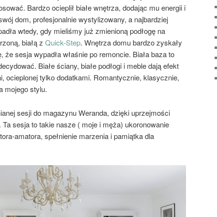
sować. Bardzo ocieplił białe wnętrza, dodając mu energii i
swój dom, profesjonalnie wystylizowany, a najbardziej
ypadła wtedy, gdy mieliśmy już zmienioną podłogę na
rzoną, białą z
Quick-Step
. Wnętrza domu bardzo zyskały
ę, że sesja wypadła właśnie po remoncie. Biała baza to
ecydować. Białe ściany, białe podłogi i meble dają efekt
ni, ocieplonej tylko dodatkami. Romantycznie, klasycznie,
a mojego stylu.
ianej sesji do magazynu Weranda, dzięki uprzejmości
. Ta sesja to takie nasze ( moje i męża) ukoronowanie
ora-amatora, spełnienie marzenia i pamiątka dla