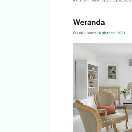
ARCHIWA TAGU:
SESJA ZDJĘCIOW
tekstu
widgetów
Weranda
Opublikowany
16 sierpnia, 2021