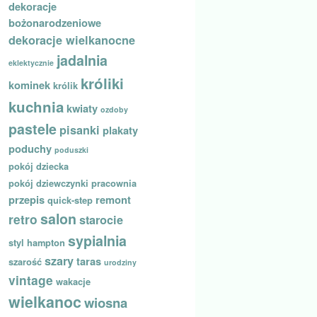
dekoracje
bożonarodzeniowe
dekoracje wielkanocne
jadalnia
eklektycznie
króliki
kominek
królik
kuchnia
kwiaty
ozdoby
pastele
pisanki
plakaty
poduchy
poduszki
pokój dziecka
pokój dziewczynki
pracownia
przepis
remont
quick-step
salon
retro
starocie
sypialnia
styl hampton
szary
taras
szarość
urodziny
vintage
wakacje
wielkanoc
wiosna