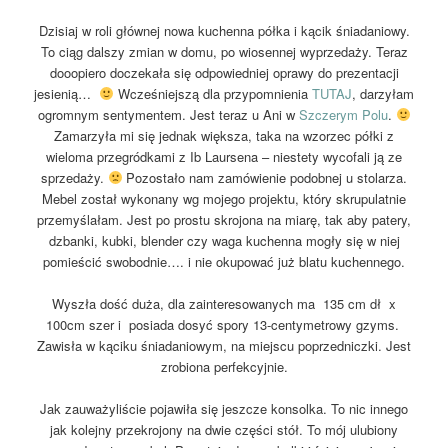
Dzisiaj w roli głównej nowa kuchenna półka i kącik śniadaniowy.
To ciąg dalszy zmian w domu, po wiosennej wyprzedaży. Teraz
dooopiero doczekała się odpowiedniej oprawy do prezentacji
jesienią…
Wcześniejszą dla przypomnienia
TUTAJ
, darzyłam
ogromnym sentymentem. Jest teraz u Ani w
Szczerym Polu
.
Zamarzyła mi się jednak większa, taka na wzorzec półki z
wieloma przegródkami z Ib Laursena – niestety wycofali ją ze
sprzedaży.
Pozostało nam zamówienie podobnej u stolarza.
Mebel został wykonany wg mojego projektu, który skrupulatnie
przemyślałam. Jest po prostu skrojona na miarę, tak aby patery,
dzbanki, kubki, blender czy waga kuchenna mogły się w niej
pomieścić swobodnie…. i nie okupować już blatu kuchennego.
Wyszła dość duża, dla zainteresowanych ma 135 cm dł x
100cm szer i posiada dosyć spory 13-centymetrowy gzyms.
Zawisła w kąciku śniadaniowym, na miejscu poprzedniczki. Jest
zrobiona perfekcyjnie.
Jak zauważyliście pojawiła się jeszcze konsolka. To nic innego
jak kolejny przekrojony na dwie części stół. To mój ulubiony