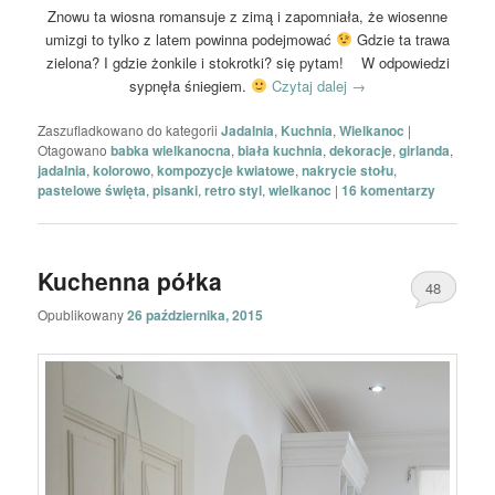
Znowu ta wiosna romansuje z zimą i zapomniała, że wiosenne
umizgi to tylko z latem powinna podejmować
Gdzie ta trawa
zielona? I gdzie żonkile i stokrotki? się pytam! W odpowiedzi
sypnęła śniegiem.
Czytaj dalej
→
Zaszufladkowano do kategorii
Jadalnia
,
Kuchnia
,
Wielkanoc
|
Otagowano
babka wielkanocna
,
biała kuchnia
,
dekoracje
,
girlanda
,
jadalnia
,
kolorowo
,
kompozycje kwiatowe
,
nakrycie stołu
,
pastelowe święta
,
pisanki
,
retro styl
,
wielkanoc
|
16
komentarzy
Kuchenna półka
48
Opublikowany
26 października, 2015