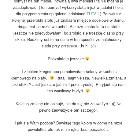
pomysł na ten mebel. Powstają dwa mebelki i fajnie można je
zaadoptować. (Ten pomysł wykorzystałam już w jadalni i holu,
dla przypomnienia np.galeria jadalniana
TUTAJ
.) Połówka z
kolejnej przeróbki stołu już znalazła miejsce docelowe w domu,
druga jest na razie w kuchni. Ale czy zostanie tu na stałe
jeszcze nie zdecydowałam, bo zrobiło się troszkę ciasno przy
oknie. Radzimy sobie na razie w ten sposób, że najchudszy
siada przy grzejniku…hi hi ;-))
Poszalałam jeszcze
I z bólem kręgosłupa pomalowałam ściany w kuchni z
kremowego na biały.
I tutaj najmniejsza, niewielka zmiana, a
jaki efekt ? Jest jeszcze jaśniej i przejrzyściej. Przyjadł się nam
ten waniliowy budyń.
Kolejną zmianę nie opisuję, nie da się nie zauważyć :-))) Na
pewno zauważycie ten szczegół.
I jak się Wam podoba? Dawkuję tego koloru w domu na razie
powolutku, ale tak mnie ręka kusi poszaleć…