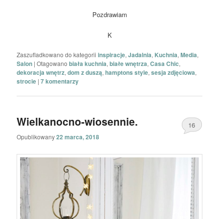
Pozdrawiam
K
Zaszufladkowano do kategorii
inspiracje
,
Jadalnia
,
Kuchnia
,
Media
,
Salon
|
Otagowano
biała kuchnia
,
białe wnętrza
,
Casa Chic
,
dekoracja wnętrz
,
dom z duszą
,
hamptons style
,
sesja zdjęciowa
,
strocie
|
7
komentarzy
Wielkanocno-wiosennie.
16
Opublikowany
22 marca, 2018