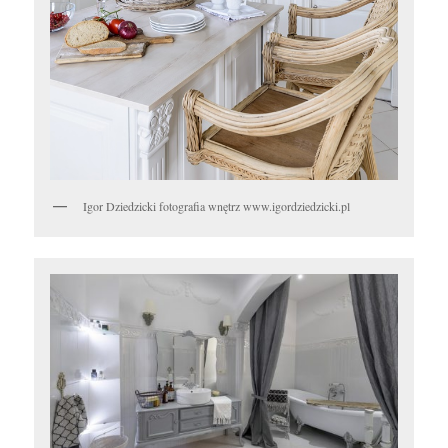
Igor Dziedzicki fotografia wnętrz www.igordziedzicki.pl