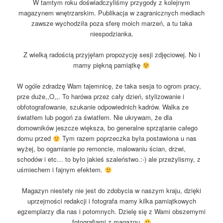
W tamtym roku doświadczyliśmy przygody z kolejnym
magazynem wnętrzarskim. Publikacja w zagranicznych mediach
zawsze wychodziła poza sferę moich marzeń, a tu taka
niespodzianka.
Z wielką radością przyjęłam propozycję sesji zdjęciowej. No i
mamy piękną pamiątkę
W ogóle zdradzę Wam tajemnicę, że taka sesja to ogrom pracy,
prze duże,,O,,. To harówa przez cały dzień, stylizowanie i
obfotografowanie, szukanie odpowiednich kadrów. Walka ze
światłem lub pogoń za światłem. Nie ukrywam, że dla
domowników jeszcze większa, bo generalne sprzątanie całego
domu przed
Tym razem poprzeczka była postawiona u nas
wyżej, bo ogarnianie po remoncie, malowaniu ścian, drzwi,
schodów i etc… to było jakieś szaleństwo.:-) ale przeżylismy, z
uśmiechem i fajnym efektem.
Magazyn niestety nie jest do zdobycia w naszym kraju, dzięki
uprzejmości redakcji i fotografa mamy kilka pamiątkowych
egzemplarzy dla nas i potomnych. Dzielę się z Wami obszernymi
fotografiami z magaznu.