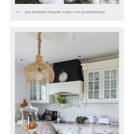
Igor Dziedzicki fotografia wnętrz www.igordziedzicki.pl