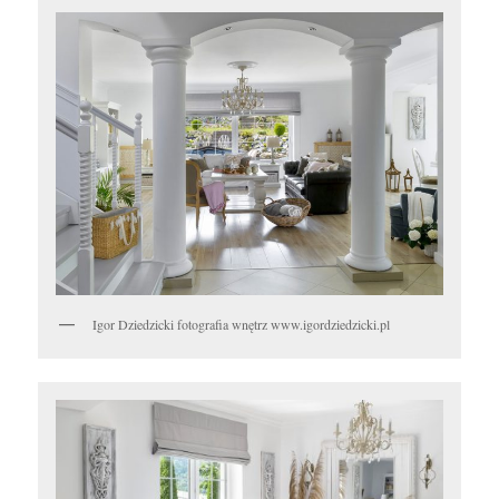
Igor Dziedzicki fotografia wnętrz www.igordziedzicki.pl