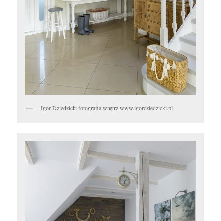
Igor Dziedzicki fotografia wnętrz www.igordziedzicki.pl