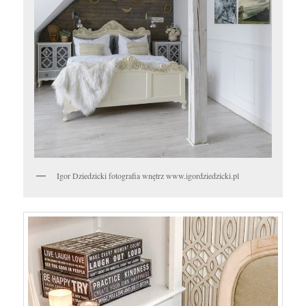
Igor Dziedzicki fotografia wnętrz www.igordziedzicki.pl