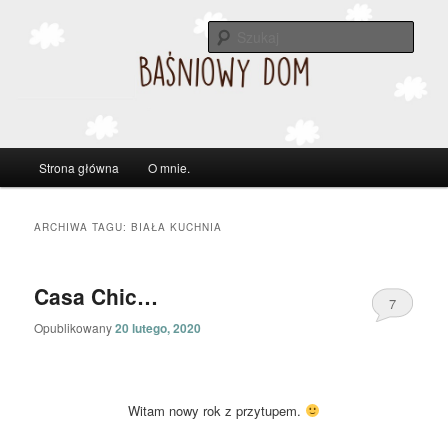
Szuka
Główne
Strona główna
O mnie.
Przeskocz
Przeskocz
menu
do
do
ARCHIWA TAGU:
BIAŁA KUCHNIA
tekstu
widgetów
Casa Chic…
7
Opublikowany
20 lutego, 2020
Witam nowy rok z przytupem.