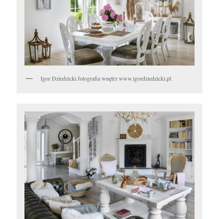
Igor Dziedzicki fotografia wnętrz www.igordziedzicki.pl