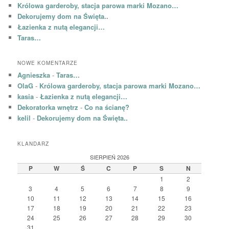
Królowa garderoby, stacja parowa marki Mozano…
Dekorujemy dom na Święta..
Łazienka z nutą elegancji…
Taras…
NOWE KOMENTARZE
Agnieszka
-
Taras…
OlaG
-
Królowa garderoby, stacja parowa marki Mozano…
kasia
-
Łazienka z nutą elegancji…
Dekoratorka wnętrz
-
Co na ścianę?
kelil
-
Dekorujemy dom na Święta..
KLANDARZ
SIERPIEŃ 2026
P
W
Ś
C
P
S
N
1
2
3
4
5
6
7
8
9
10
11
12
13
14
15
16
17
18
19
20
21
22
23
24
25
26
27
28
29
30
31