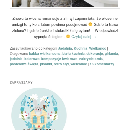
Znowu ta wiosna romansuje z zimą i zapomniała, że wiosenne
umizgi to tylko z latem powinna podejmować
Gdzie ta trawa
zielona? I gdzie żonkile i stokrotki? się pytam! W odpowiedzi
sypnęła śniegiem.
Czytaj dalej
→
Zaszufladkowano do kategorii
Jadalnia
,
Kuchnia
,
Wielkanoc
|
Otagowano
babka wielkanocna
,
biała kuchnia
,
dekoracje
,
girlanda
,
jadalnia
,
kolorowo
,
kompozycje kwiatowe
,
nakrycie stołu
,
pastelowe święta
,
pisanki
,
retro styl
,
wielkanoc
|
16
komentarzy
ZAPRASZAMY