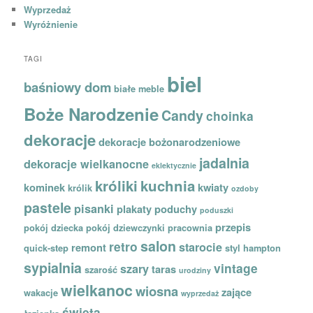
Wyprzedaż
Wyróżnienie
TAGI
biel
baśniowy dom
białe meble
Boże Narodzenie
Candy
choinka
dekoracje
dekoracje bożonarodzeniowe
jadalnia
dekoracje wielkanocne
eklektycznie
króliki
kuchnia
kominek
kwiaty
królik
ozdoby
pastele
pisanki
plakaty
poduchy
poduszki
przepis
pokój dziecka
pokój dziewczynki
pracownia
salon
retro
starocie
remont
quick-step
styl hampton
sypialnia
vintage
szary
taras
szarość
urodziny
wielkanoc
wiosna
zające
wakacje
wyprzedaż
święta