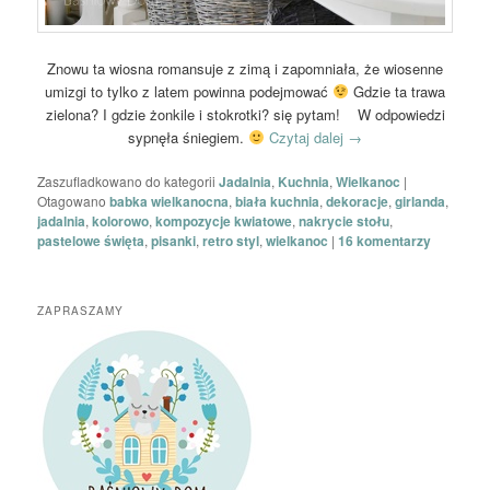
Znowu ta wiosna romansuje z zimą i zapomniała, że wiosenne
umizgi to tylko z latem powinna podejmować
Gdzie ta trawa
zielona? I gdzie żonkile i stokrotki? się pytam! W odpowiedzi
sypnęła śniegiem.
Czytaj dalej
→
Zaszufladkowano do kategorii
Jadalnia
,
Kuchnia
,
Wielkanoc
|
Otagowano
babka wielkanocna
,
biała kuchnia
,
dekoracje
,
girlanda
,
jadalnia
,
kolorowo
,
kompozycje kwiatowe
,
nakrycie stołu
,
pastelowe święta
,
pisanki
,
retro styl
,
wielkanoc
|
16
komentarzy
ZAPRASZAMY