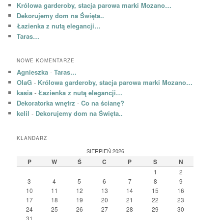
Królowa garderoby, stacja parowa marki Mozano…
Dekorujemy dom na Święta..
Łazienka z nutą elegancji…
Taras…
NOWE KOMENTARZE
Agnieszka
-
Taras…
OlaG
-
Królowa garderoby, stacja parowa marki Mozano…
kasia
-
Łazienka z nutą elegancji…
Dekoratorka wnętrz
-
Co na ścianę?
kelil
-
Dekorujemy dom na Święta..
KLANDARZ
SIERPIEŃ 2026
P
W
Ś
C
P
S
N
1
2
3
4
5
6
7
8
9
10
11
12
13
14
15
16
17
18
19
20
21
22
23
24
25
26
27
28
29
30
31