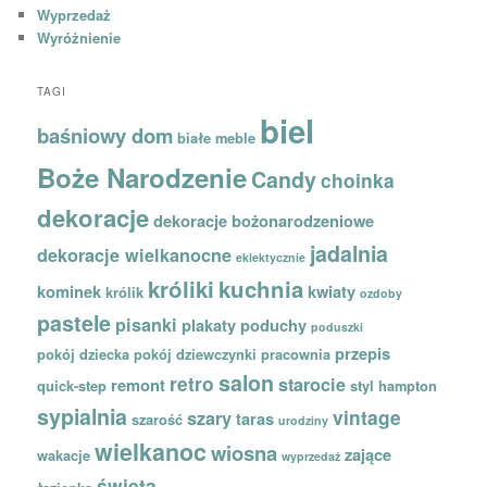
Wyprzedaż
Wyróżnienie
TAGI
biel
baśniowy dom
białe meble
Boże Narodzenie
Candy
choinka
dekoracje
dekoracje bożonarodzeniowe
jadalnia
dekoracje wielkanocne
eklektycznie
króliki
kuchnia
kominek
kwiaty
królik
ozdoby
pastele
pisanki
plakaty
poduchy
poduszki
przepis
pokój dziecka
pokój dziewczynki
pracownia
salon
retro
starocie
remont
quick-step
styl hampton
sypialnia
vintage
szary
taras
szarość
urodziny
wielkanoc
wiosna
zające
wakacje
wyprzedaż
święta