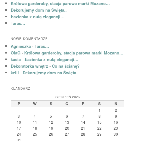
Królowa garderoby, stacja parowa marki Mozano…
Dekorujemy dom na Święta..
Łazienka z nutą elegancji…
Taras…
NOWE KOMENTARZE
Agnieszka
-
Taras…
OlaG
-
Królowa garderoby, stacja parowa marki Mozano…
kasia
-
Łazienka z nutą elegancji…
Dekoratorka wnętrz
-
Co na ścianę?
kelil
-
Dekorujemy dom na Święta..
KLANDARZ
SIERPIEŃ 2026
P
W
Ś
C
P
S
N
1
2
3
4
5
6
7
8
9
10
11
12
13
14
15
16
17
18
19
20
21
22
23
24
25
26
27
28
29
30
31