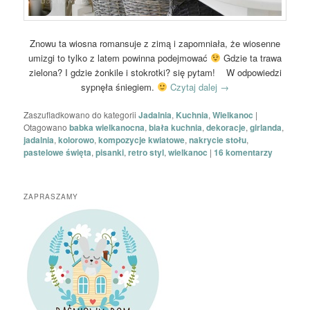
Znowu ta wiosna romansuje z zimą i zapomniała, że wiosenne
umizgi to tylko z latem powinna podejmować
Gdzie ta trawa
zielona? I gdzie żonkile i stokrotki? się pytam! W odpowiedzi
sypnęła śniegiem.
Czytaj dalej
→
Zaszufladkowano do kategorii
Jadalnia
,
Kuchnia
,
Wielkanoc
|
Otagowano
babka wielkanocna
,
biała kuchnia
,
dekoracje
,
girlanda
,
jadalnia
,
kolorowo
,
kompozycje kwiatowe
,
nakrycie stołu
,
pastelowe święta
,
pisanki
,
retro styl
,
wielkanoc
|
16
komentarzy
ZAPRASZAMY