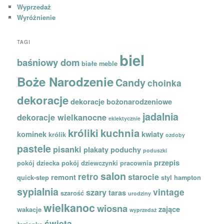
Wyprzedaż
Wyróżnienie
TAGI
biel
baśniowy dom
białe meble
Boże Narodzenie
Candy
choinka
dekoracje
dekoracje bożonarodzeniowe
jadalnia
dekoracje wielkanocne
eklektycznie
króliki
kuchnia
kominek
kwiaty
królik
ozdoby
pastele
pisanki
plakaty
poduchy
poduszki
przepis
pokój dziecka
pokój dziewczynki
pracownia
salon
retro
starocie
remont
quick-step
styl hampton
sypialnia
vintage
szary
taras
szarość
urodziny
wielkanoc
wiosna
zające
wakacje
wyprzedaż
święta