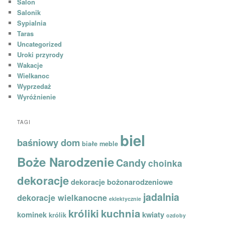
Salon
Salonik
Sypialnia
Taras
Uncategorized
Uroki przyrody
Wakacje
Wielkanoc
Wyprzedaż
Wyróżnienie
TAGI
biel
baśniowy dom
białe meble
Boże Narodzenie
Candy
choinka
dekoracje
dekoracje bożonarodzeniowe
jadalnia
dekoracje wielkanocne
eklektycznie
króliki
kuchnia
kominek
kwiaty
królik
ozdoby