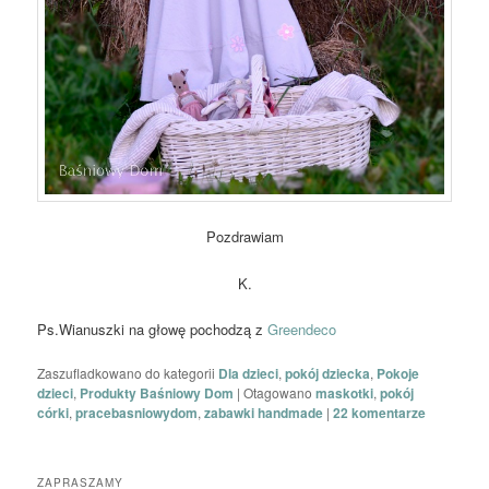
Pozdrawiam
K.
Ps.Wianuszki na głowę pochodzą z
Greendeco
Zaszufladkowano do kategorii
Dla dzieci
,
pokój dziecka
,
Pokoje
dzieci
,
Produkty Baśniowy Dom
|
Otagowano
maskotki
,
pokój
córki
,
pracebasniowydom
,
zabawki handmade
|
22
komentarze
ZAPRASZAMY