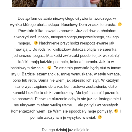
Dostąpiłam ostatnio niezwykłego ożywienia twórczego, w
wyniku którego oferta sklepu Baśniowy Dom znacznie urosła.
Powstało kilka nowych zabawek. Już od dawna chciałam
stworzyć coś innego, nieopatrzonego,niepowielanego, takiego
mojego.
Natchnienie przychodzi niespodziewanie jak
mawiają… Do rodzinki króliczków dołącza oficjalnie sarenka i
jednorożec- pegaz. Maskotki zwierzaki podobnie jak wcześniej
króliki mają ludzkie postacie, imiona i ubrania. Jak to w
baśniowym świecie..
Te ostatnio powstałe będą ciut w innym
stylu. Bardziej szarmanckie, mniej wymuskane, w stylu vintage,
boho lub retro. Sama nie wiem jak określić ich styl. W każdym
razie wystrzępione ubranko, kontrastowe zestawienia, dużo
koronki i ozdób to efekt zamierzony. Ma być inaczej i pozornie
nie pasować. Pierwsze okazanie odbyło się już na Instagramie i
nie ukrywam miałam wielką tremę…. ale po tylu wspaniałych
komentarzach wiem, że Wam się spodobały moje pomysły.
I
pomału zaczynam je wysyłać w świat.
Dlatego dzisiaj już oficjalnie.