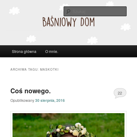
Szuka
Główne
Strona główna
O mnie.
Przeskocz
Przeskocz
menu
do
do
ARCHIWA TAGU:
MASKOTKI
tekstu
widgetów
Coś nowego.
22
Opublikowany
30 sierpnia, 2016