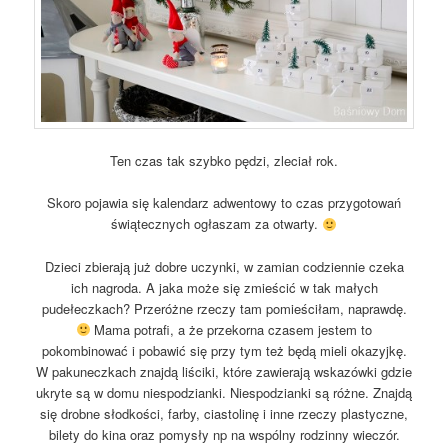
Ten czas tak szybko pędzi, zleciał rok.
Skoro pojawia się kalendarz adwentowy to czas przygotowań
świątecznych ogłaszam za otwarty.
Dzieci zbierają już dobre uczynki, w zamian codziennie czeka
ich nagroda. A jaka może się zmieścić w tak małych
pudełeczkach? Przeróżne rzeczy tam pomieściłam, naprawdę.
Mama potrafi, a że przekorna czasem jestem to
pokombinować i pobawić się przy tym też będą mieli okazyjkę.
W pakuneczkach znajdą liściki, które zawierają wskazówki gdzie
ukryte są w domu niespodzianki. Niespodzianki są różne. Znajdą
się drobne słodkości, farby, ciastolinę i inne rzeczy plastyczne,
bilety do kina oraz pomysły np na wspólny rodzinny wieczór.