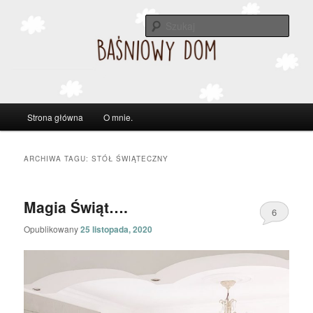
Szuka
Główne
Strona główna
O mnie.
Przeskocz
Przeskocz
menu
do
do
ARCHIWA TAGU:
STÓŁ ŚWIĄTECZNY
tekstu
widgetów
Magia Świąt….
6
Opublikowany
25 listopada, 2020