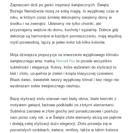
Zapraszam dziś po garść inspiracji świątecznych. Święta
Bożego Narodzenia niosą ze sobą magię, to wyjątkowy czas w
roku, w którym coraz śmielej dekorujemy swojemy domy w
środku i na zewnątrz. Ubieramy nie tylko choinki, ale
przystrajamy wejście do domu, kuchnię i sypialnię. Dobrze gdy
dekorcje są harmonijne w każdym pomieszczeniu, mają wspólną
myśl przewodnią, łączy je jeden kolor lub kilka kolorów.
Moja dzisiejsza propozycja na stworzenie wyjątkowego klimatu
świątecznego wraz marką
Home&You
to przede wszystkim
subtelność i elegancja. Kolory, które wybrałam do stylizacji to
biel i złoto, uzupełnia je zieleń i kropla klasycznej czerwieni.
Blask świec, światełek tworzy wyjątkowy klimat i bez niego nie
wyobrażam sobie świątecznego nastroju.
Bazę stylizacji stołu stanowi nam biały obrus, białe bieżniki z
motywem gwiazd, beżowe podkładki ze złotymi elementami.
Subtelna zastawa w złote grochy jest ponadczasowa i posłuży
nam przez cały rok, a w Święta złote elementy skrzą sie pięknie
i dodają całej stylizacji dużo elegencji. Złoto przewija się w
pozostałych ozdobach; świece, renifery, także w takim kolorze