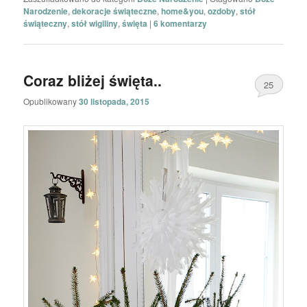
Narodzenie
,
dekoracje świąteczne
,
home&you
,
ozdoby
,
stół
świąteczny
,
stół wigiliny
,
święta
|
6
komentarzy
Coraz bliżej święta..
25
Opublikowany
30 listopada, 2015