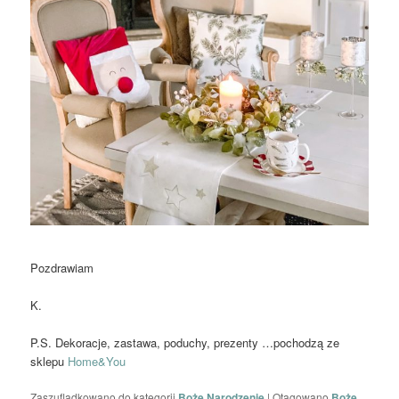
Pozdrawiam
K.
P.S. Dekoracje, zastawa, poduchy, prezenty …pochodzą ze
sklepu
Home&You
Zaszufladkowano do kategorii
Boże Narodzenie
|
Otagowano
Boże