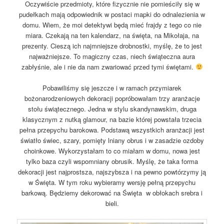
Oczywiście przedmioty, które fizycznie nie pomieściły się w
pudełkach mają odpowiednik w postaci mapki do odnalezienia w
domu. Wiem, że moi detektywi będą mieć frajdy z tego co nie
miara. Czekają na ten kalendarz, na święta, na Mikołaja, na
prezenty. Cieszą ich najmniejsze drobnostki, myślę, że to jest
najważniejsze. To magiczny czas, niech świąteczna aura
zabłyśnie, ale i nie da nam zwariować przed tymi świętami.
Pobawiliśmy się jeszcze i w ramach przymiarek
bożonarodzeniowych dekoracji popróbowałam trzy aranżacje
stołu świątecznego. Jedna w stylu skandynawskim, druga
klasycznym z nutką glamour, na bazie której powstała trzecia
pełna przepychu barokowa. Podstawą wszystkich aranżacji jest
światło świec, szary, pomięty lniany obrus i w zasadzie ozdoby
choinkowe. Wykorzystałam to co miałam w domu, nowa jest
tylko baza czyli wspomniany obrusik. Myślę, że taka forma
dekoracji jest najprostsza, najszybsza i na pewno powtórzymy ją
w Święta. W tym roku wybieramy wersję pełną przepychu
barkową. Będziemy dekorować na Święta w obłokach srebra i
bieli.