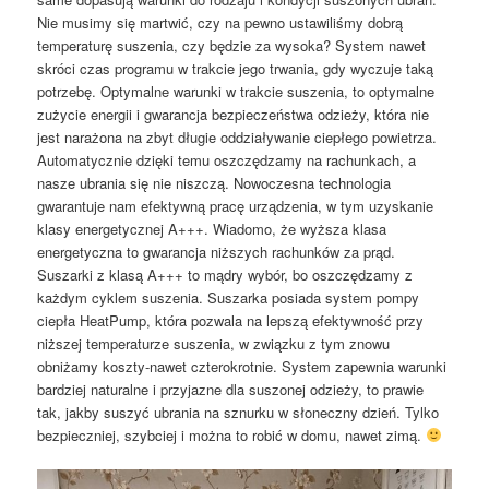
Nie musimy się martwić, czy na pewno ustawiliśmy dobrą
temperaturę suszenia, czy będzie za wysoka? System nawet
skróci czas programu w trakcie jego trwania, gdy wyczuje taką
potrzebę. Optymalne warunki w trakcie suszenia, to optymalne
zużycie energii i gwarancja bezpieczeństwa odzieży, która nie
jest narażona na zbyt długie oddziaływanie ciepłego powietrza.
Automatycznie dzięki temu oszczędzamy na rachunkach, a
nasze ubrania się nie niszczą. Nowoczesna technologia
gwarantuje nam efektywną pracę urządzenia, w tym uzyskanie
klasy energetycznej A+++. Wiadomo, że wyższa klasa
energetyczna to gwarancja niższych rachunków za prąd.
Suszarki z klasą A+++ to mądry wybór, bo oszczędzamy z
każdym cyklem suszenia. Suszarka posiada system pompy
ciepła HeatPump, która pozwala na lepszą efektywność przy
niższej temperaturze suszenia, w związku z tym znowu
obniżamy koszty-nawet czterokrotnie. System zapewnia warunki
bardziej naturalne i przyjazne dla suszonej odzieży, to prawie
tak, jakby suszyć ubrania na sznurku w słoneczny dzień. Tylko
bezpieczniej, szybciej i można to robić w domu, nawet zimą.