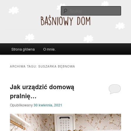
Szuka
Główne
Strona główna
O mnie.
Przeskocz
Przeskocz
menu
do
do
ARCHIWA TAGU:
SUSZARKA BĘBNOWA
tekstu
widgetów
Jak urządzić domową
pralnię…
Opublikowany
30 kwietnia, 2021