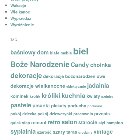
Wakacje
Wielkanoc
Wyprzedaż
Wyróżnienie
TAGI
biel
baśniowy dom
białe meble
Boże Narodzenie
Candy
choinka
dekoracje
dekoracje bożonarodzeniowe
jadalnia
dekoracje wielkanocne
eklektycznie
króliki
kuchnia
kominek
kwiaty
królik
ozdoby
pastele
pisanki
plakaty
poduchy
poduszki
przepis
pokój dziecka
pokój dziewczynki
pracownia
salon
retro
starocie
remont
quick-step
styl hampton
sypialnia
vintage
szary
taras
szarość
urodziny