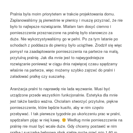
Pralnia była moim priorytetem w trakcie projektowania domu.
Zaplanowaliśmy ją pierwotnie w piwnicy i muszę przyznać, że nie
było to najlepsze rozwiązanie. Miałam tam dosyć ciemno i
pomieszczenie przeznaczone na pralnię było stanowczo za
duże. Nie wykorzystywaliśmy go w pełni. Po za tym latanie po
schodach z poddasza do piwnicy było uciążliwe. Zrodził się więc
pomysł na zaadaptowanie pomieszczenia na parterze na małą,
przytulną pralnię. Jak dla mnie jest to najwygodniejsze
rozwiązanie ponieważ w ciągu dnia najwięcej czasu spędzamy
właśnie na parterze, więc możemy szybko zajrzeć do pralni i
załadować pralkę czy suszarkę.
Aranżacja pralni to naprawdę nie lada wyzwanie. Musi być
urządzone przede wszystkim funkcjonalnie. Estetyka dla mnie
jest także bardzo ważna. Chciałam stworzyć przytulne, piękne
pomieszczenie, które będzie kusiło, aby w nim często
przebywać. I tak pierwsze tygodnie po ukończeniu prac w pralni,
spędzałam pijąc w niej kawę.
Według mnie pomieszczenie na
pralnię nie musi być wcale duże. Gdy chcemy postawić w nim
pralkę i suszarkę bębnową obok siebie może mieć min 1,60 m