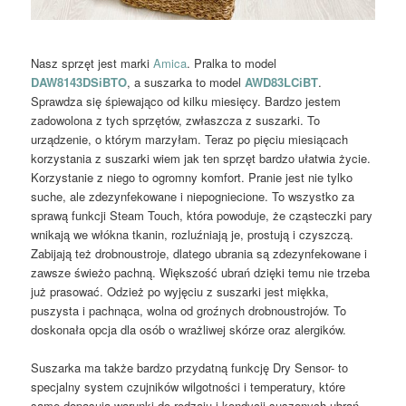
Nasz sprzęt jest marki
Amica
. Pralka to model
DAW8143DSiBTO
, a suszarka to model
AWD83LCiBT
.
Sprawdza się śpiewająco od kilku miesięcy. Bardzo jestem
zadowolona z tych sprzętów, zwłaszcza z suszarki. To
urządzenie, o którym marzyłam. Teraz po pięciu miesiącach
korzystania z suszarki wiem jak ten sprzęt bardzo ułatwia życie.
Korzystanie z niego to ogromny komfort. Pranie jest nie tylko
suche, ale zdezynfekowane i niepogniecione. To wszystko za
sprawą funkcji Steam Touch, która powoduje, że cząsteczki pary
wnikają we włókna tkanin, rozluźniają je, prostują i czyszczą.
Zabijają też drobnoustroje, dlatego ubrania są zdezynfekowane i
zawsze świeżo pachną. Większość ubrań dzięki temu nie trzeba
już prasować. Odzież po wyjęciu z suszarki jest miękka,
puszysta i pachnąca, wolna od groźnych drobnoustrojów. To
doskonała opcja dla osób o wrażliwej skórze oraz alergików.
Suszarka ma także bardzo przydatną funkcję Dry Sensor- to
specjalny system czujników wilgotności i temperatury, które
same dopasują warunki do rodzaju i kondycji suszonych ubrań.