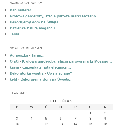
NAJNOWSZE WPISY
Pan materac…
Królowa garderoby, stacja parowa marki Mozano…
Dekorujemy dom na Święta..
Łazienka z nutą elegancji…
Taras…
NOWE KOMENTARZE
Agnieszka
-
Taras…
OlaG
-
Królowa garderoby, stacja parowa marki Mozano…
kasia
-
Łazienka z nutą elegancji…
Dekoratorka wnętrz
-
Co na ścianę?
kelil
-
Dekorujemy dom na Święta..
KLANDARZ
SIERPIEŃ 2026
P
W
Ś
C
P
S
N
1
2
3
4
5
6
7
8
9
10
11
12
13
14
15
16