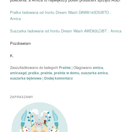
Pralka ładowana od frontu Dream Wash DAW8143DSiBTO :
Amica
Suszarka ładowana od frontu Dream Wash AWD83LCiBT : Amica
Pozdrawiam
K.
Zaszufladkowano do kategorii
Pralnia
|
Otagowano
amica
,
amicaagd
,
pralka
,
pralnia
,
pralnia w domu
,
suszarka amica
,
suszarka bębnowa
|
Dodaj komentarz
ZAPRASZAMY